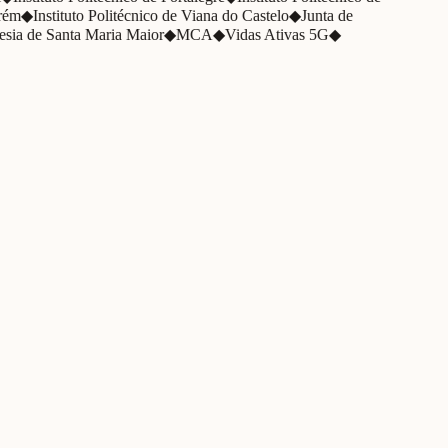
rém
◆
Instituto Politécnico de Viana do Castelo
◆
Junta de
sia de Santa Maria Maior
◆
MCA
◆
Vidas Ativas 5G
◆