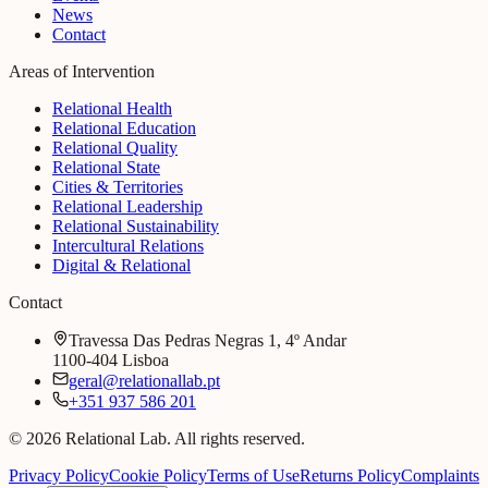
News
Contact
Areas of Intervention
Relational Health
Relational Education
Relational Quality
Relational State
Cities & Territories
Relational Leadership
Relational Sustainability
Intercultural Relations
Digital & Relational
Contact
Travessa Das Pedras Negras 1, 4º Andar
1100-404 Lisboa
geral@relationallab.pt
+351 937 586 201
© 2026 Relational Lab. All rights reserved.
Privacy Policy
Cookie Policy
Terms of Use
Returns Policy
Complaints