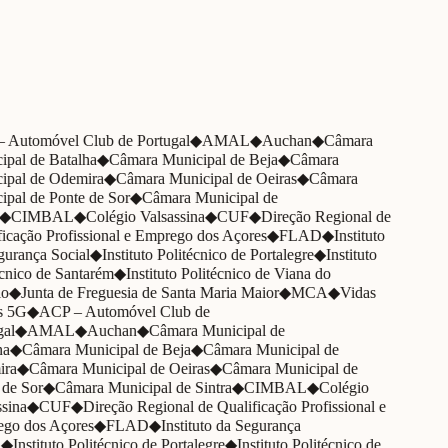
20+
Clients
30+
Projects completed
Automóvel Club de Portugal
◆
AMAL
◆
Auchan
◆
Câmara
pal de Batalha
◆
Câmara Municipal de Beja
◆
Câmara
pal de Odemira
◆
Câmara Municipal de Oeiras
◆
Câmara
pal de Ponte de Sor
◆
Câmara Municipal de
◆
CIMBAL
◆
Colégio Valsassina
◆
CUF
◆
Direção Regional de
icação Profissional e Emprego dos Açores
◆
FLAD
◆
Instituto
urança Social
◆
Instituto Politécnico de Portalegre
◆
Instituto
cnico de Santarém
◆
Instituto Politécnico de Viana do
o
◆
Junta de Freguesia de Santa Maria Maior
◆
MCA
◆
Vidas
s 5G
◆
ACP – Automóvel Club de
al
◆
AMAL
◆
Auchan
◆
Câmara Municipal de
a
◆
Câmara Municipal de Beja
◆
Câmara Municipal de
ra
◆
Câmara Municipal de Oeiras
◆
Câmara Municipal de
de Sor
◆
Câmara Municipal de Sintra
◆
CIMBAL
◆
Colégio
sina
◆
CUF
◆
Direção Regional de Qualificação Profissional e
go dos Açores
◆
FLAD
◆
Instituto da Segurança
◆
Instituto Politécnico de Portalegre
◆
Instituto Politécnico de