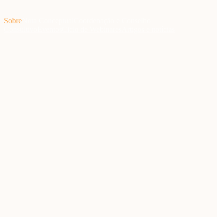
Sobre
Nota Conceptual
Coordenação e Conselho
Consultivo
Eventos
Ciclo de Webinares
Artigos e notícias