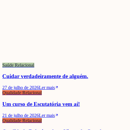
nos diferentes contextos de vida.
Licenciado em Direito, advogado, professor de Língua Gestual
Portuguesa na Universidade de Aveiro e pessoa surda profunda,
Telmo Fernandes tem desenvolvido um percurso académico e
profissional marcado pelo compromisso com a construção de
contextos mais inclusivos, acessíveis e acolhedores para todos.
Saúde Relacional
Cuidar verdadeiramente de alguém.
27 de julho de 2026
Ler mais
Qualidade Relacional
Um curso de Escutatória vem aí!
21 de julho de 2026
Ler mais
Qualidade Relacional