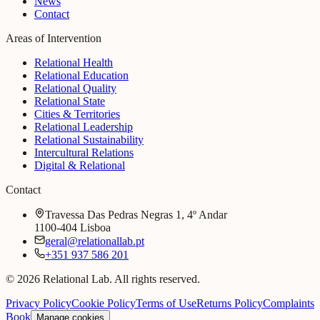
News
Contact
Areas of Intervention
Relational Health
Relational Education
Relational Quality
Relational State
Cities & Territories
Relational Leadership
Relational Sustainability
Intercultural Relations
Digital & Relational
Contact
Travessa Das Pedras Negras 1, 4º Andar
1100-404 Lisboa
geral@relationallab.pt
+351 937 586 201
© 2026 Relational Lab. All rights reserved.
Privacy Policy
Cookie Policy
Terms of Use
Returns Policy
Complaints
Book
Manage cookies