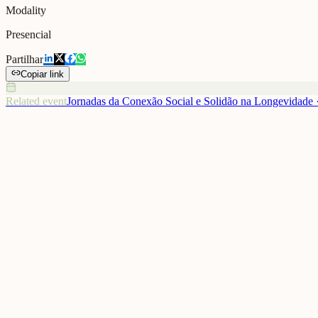
Modality
Presencial
Partilhar
Copiar link
Related event
Jornadas da Conexão Social e Solidão na Longevidade
Decorreu na sede do Automóvel Club de Portugal, em Lisboa, a 3ª 
Decorreu ontem, na sede do Automóvel Club de Portugal, em Lisboa
A iniciativa reuniu especialistas e entidades de diferentes setores par
A jornada reforçou a importância da construção de comunidades mais i
Gallery