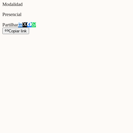
Modalidad
Presencial
Partilhar
Copiar link
Ação de sensibilização inicial no Agrupamento de Escolas Albufeir
O Agrupamento de Escolas Albufeira Poente organizou uma ação de sens
Este projeto é promovido em conjunto com a AMAL – Comunidade Inte
reforçando a Escola como espaço estruturante de relações significativ
Galería