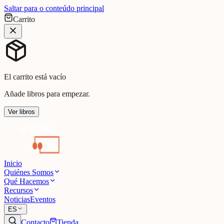
Saltar para o conteúdo principal
Carrito
El carrito está vacío
Añade libros para empezar.
Ver libros
Inicio
Quiénes Somos
Qué Hacemos
Recursos
Noticias
Eventos
ES
Contacto
Tienda