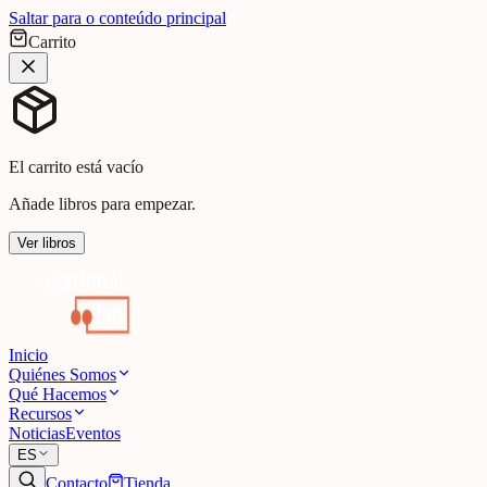
Saltar para o conteúdo principal
Carrito
El carrito está vacío
Añade libros para empezar.
Ver libros
Inicio
Quiénes Somos
Qué Hacemos
Recursos
Noticias
Eventos
ES
Contacto
Tienda