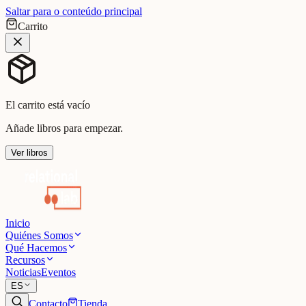
Saltar para o conteúdo principal
Carrito
El carrito está vacío
Añade libros para empezar.
Ver libros
Inicio
Quiénes Somos
Qué Hacemos
Recursos
Noticias
Eventos
ES
Contacto
Tienda