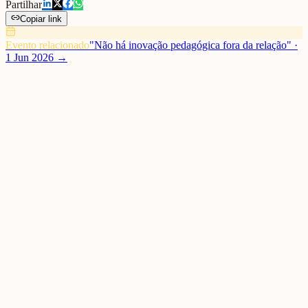
Partilhar
Copiar link
Evento relacionado
"Não há inovação pedagógica fora da relação"
·
1 Jun 2026
→
O Relational Lab participou no 2.º Encontro Sapien, uma iniciativa
que reúne nove instituições de ensino superior e que decorreu no
Politécnico de Portalegre.
O Relational Lab participou no 2.º Encontro Sapien, uma iniciativa
que reúne nove instituições de ensino superior e que decorreu no
Politécnico de Portalegre.
Sob o lema "Não há inovação pedagógica fora da relação", a
intervenção foi conduzida por Rui Marques e promoveu a reflexão
em torno de três ideias centrais: a Educação como ciência das
relações, a importância do desenvolvimento da inteligência
relacional e o foco no florescimento humano como dimensão
essencial da inovação pedagógica.
A sessão foi dinamizada pelo Prof. Fernando Rebola, Vice-
Presidente do Instituto Politécnico de Portalegre, reunindo
especialistas e profissionais da área da pedagogia para debater os