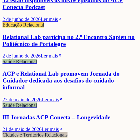
Já estão disponíveis os novos episódios do ACP
Conecta Podcast
2 de junho de 2026
Ler mais
Educação Relacional
Relational Lab participa no 2.º Encontro Sapien no
Politécnico de Portalegre
2 de junho de 2026
Ler mais
Saúde Relacional
ACP e Relational Lab promovem Jornada do
Cuidador dedicada aos desafios do cuidado
informal
27 de maio de 2026
Ler mais
Saúde Relacional
III Jornadas ACP Conecta – Longevidade
21 de maio de 2026
Ler mais
Cidades e Territórios Relacionais