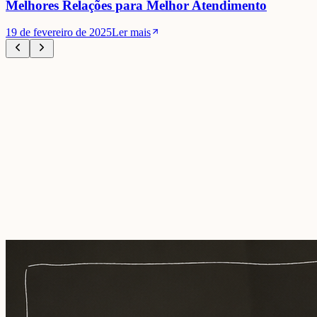
Melhores Relações para Melhor Atendimento
19 de fevereiro de 2025
Ler mais
Blog
Relacionarte.